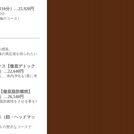
分）…25,920円
0分
極のコース）
の感覚。
極の満足感を得られたい
ース【徹底デトック
22,640円
し、体内浄化を1番に考
ス【徹底脂肪燃焼】
26,540円
脂肪燃焼をさせる事を1
ス（顔・ヘッドマッ
１の贅沢なコースで