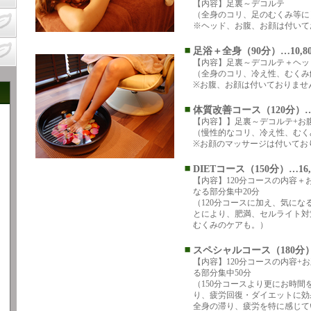
【内容】足裏～デコルテ
（全身のコリ、足のむくみ等に
※ヘッド、お腹、お顔は付いて
足浴＋全身（90分）…10,8
【内容】足裏～デコルテ＋ヘッ
（全身のコリ、冷え性、むくみ
※お腹、お顔は付いておりませ
体質改善コース（120分）…1
【内容】】足裏～デコルテ+お
（慢性的なコリ、冷え性、むく
※お顔のマッサージは付いてお
DIETコース（150分）…16,
【内容】120分コースの内容＋
なる部分集中20分
（120分コースに加え、気にな
とにより、肥満、セルライト対
むくみのケアも。）
スペシャルコース（180分）…
【内容】120分コースの内容+
る部分集中50分
（150分コースより更にお時間
り、疲労回復・ダイエットに効
全身の滞り、疲労を特に感じて