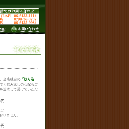
、当店独自の
『絞り込
でく揉み返しの心配もご
を追求して受けていただ
0円
に）
おりません。
0円