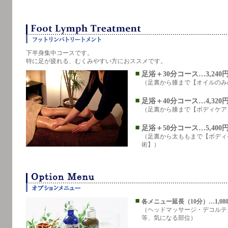
下半身集中コースです。
特に足が疲れる、むくみやすい方におススメです。
足浴＋30分コース…3,240
（足裏から膝まで【オイルのみ
足浴＋40分コース…4,320
（足裏から膝まで【ボディケア
足浴＋50分コース…5,400
（足裏から太ももまで【ボディ
術】）
各メニュー延長（10分）…1,08
（ヘッドマッサージ・デコルテ
等、気になる部位）