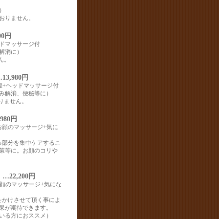
）
おりません。
00円
ドマッサージ付
解消に）
ん。
3,980円
腹+ヘッドマッサージ付
み解消、便秘等に）
りません。
980円
お顔のマッサージ+気に
る部分を集中ケアするこ
策等に。お顔のコリや
22,200円
お顔のマッサージ+気にな
をかけさせて頂く事によ
果が期待できます。
いる方におススメ）