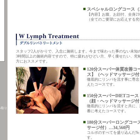
スペシャルロングコース（210
【内容】お腹、お顔付、全身21
（全てのご要望にお応えする究
スタッフ2人がかりで、入念に施術します。今まで味わった事のない未知
3時間以上の施術内容ですので、特に疲れがひどい方、早く痩せたい、究
方におススメです。
120分スーパー体質改善コ
ス】（ヘッドマッサージ付）…
徹底的にリンパを流す事に専念
えたコースです。
150分スーパーDIETコー
（顔・ヘッドマッサージ付）…
徹底的にリンパを流すと共に、
み取り
番に考えたコースです。
180分スーパーロングコー
サージ付）…34,560円
コルポのすべてを盛り込んだ№
す。