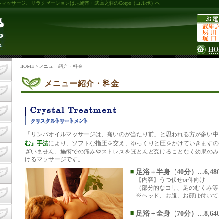
マッサージ、リラクゼーションは尼崎市・武庫之荘のCorpo（コルポ）へ
HOME
>メニュー紹介・料金
メニュー紹介・料金
「リンパオイルマッサージは、痛いのが当たり前」と思われる方が多い中
む』手法
により、ソフトな指圧を交え、ゆっくりと圧をかけていきますの
ざいません。施術での痛みやストレスをほとんど受けることなく効果のみ
けるマッサージです。
足浴＋半身（40分）…6,48
【内容】うつ伏せor仰向け
（部分的なコリ、足のむくみ等
※ヘッド、お腹、お顔は付いて
足浴＋全身（70分）…8,64