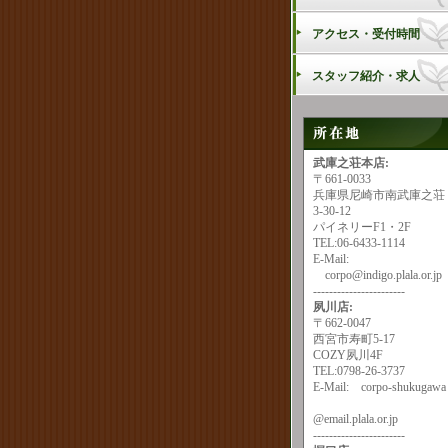
アクセス・受付時間
スタッフ紹介・求人
武庫之荘
本店:
〒661-0033
兵庫県尼崎市南武庫之荘
3-30-12
パイネリーF1・2F
TEL:06-6433-1114
E-Mail:
corpo@indigo.plala.or.jp
-----------------------
夙川店:
〒662-0047
西宮市寿町5-17
COZY夙川4F
TEL:0798-26-3737
E-Mail:
corpo-shukugawa
@email.plala.or.jp
-----------------------