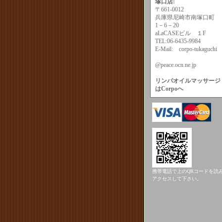
塚口店:
〒661-0012
兵庫県尼崎市南塚口町
1－6－20
aLaCASEビル １F
TEL:06-6435-9984
E-Mail:
corpo-tukaguchi
@peace.ocn.ne.jp
リンパオイル
マッサージ
はCorpoへ
携帯電話で上のQRコードを読
アクセスして下さい。