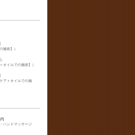
円
の施術】）
円
）
＋オイルでの施術】）
円
ケア＋オイルでの施
0円
・ハンドマッサージ